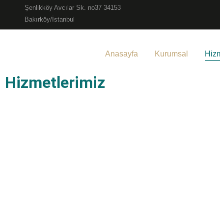
Şenlikköy Avcılar Sk. no37 34153
Bakırköy/İstanbul
Anasayfa
Kurumsal
Hizm
Hizmetlerimiz