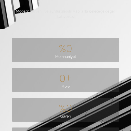
Modern, güvenli ve sürdürülebilir yapılarla geleceğe değer
katıyoruz.
%
0
Memnuniyet
0
+
Proje
%
0
Güven