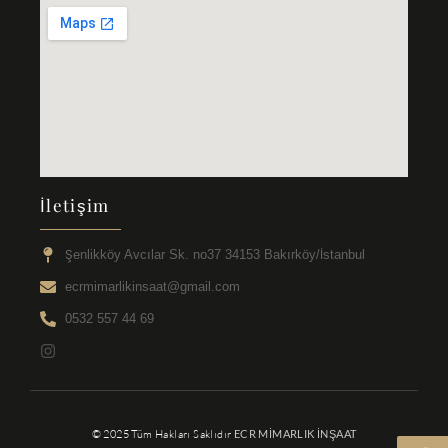
İletişim
Şenlikköy Avcılar Sk. no37 34153 Bakırköy/İstanbul
ecrmimarlikinsaat@gmail.com
0532 557 44 69
© 2025 Tüm Hakları Saklıdır
ECR MİMARLIK İNŞAAT